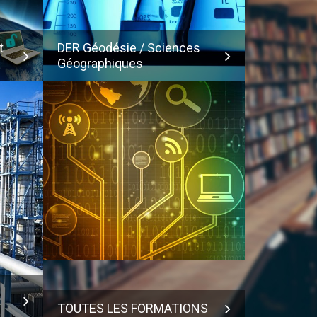
t
DER Géodésie / Sciences
Géographiques
TOUTES LES FORMATIONS