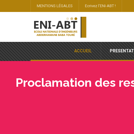
MENTIONS LÉGALES
Ecrivez l’ENI-ABT !
ACCUEIL
PRESENTAT
P
r
o
c
l
a
m
a
t
i
o
n
d
e
s
r
e
E
c
l
’