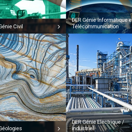
DER Génie Informatique e
énie Civil
Télécommunication
DER Génie Electrique /
Géologies
industriel