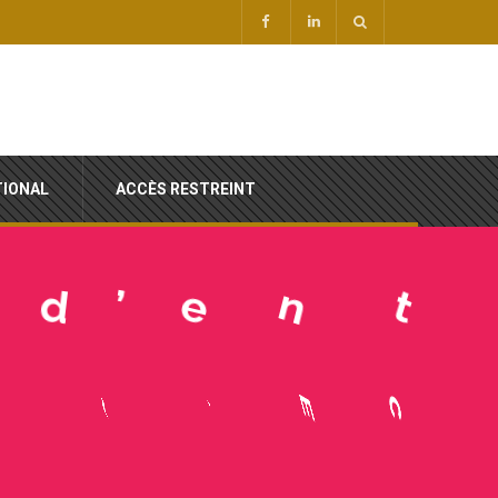
TIONAL
ACCÈS RESTREINT
à
e
é
r
t
n
N
a
t
i