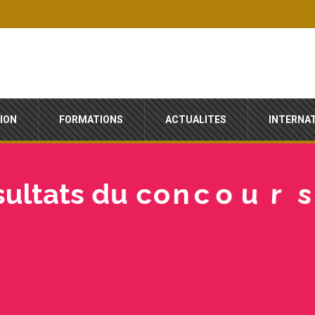
ION
FORMATIONS
ACTUALITES
INTERNA
e
d
’
s
r
u
o
c
s
u
l
t
a
t
s
d
u
c
o
n
o
e
l