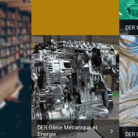
DER G
DER Génie Mécanique et
Energie
DER 