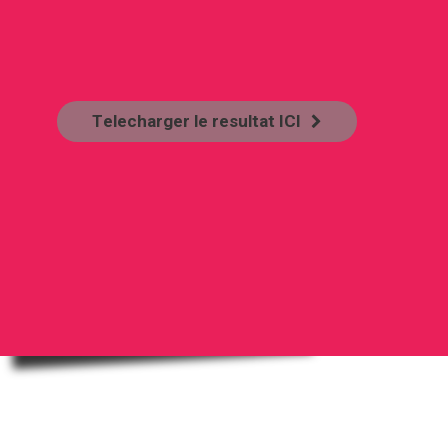
T
e
l
e
c
h
a
r
g
e
r
l
e
r
e
s
u
l
t
a
t
I
C
I